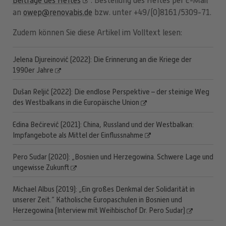
Beiträge des Heftes
. Bestellung des Heftes per E-Mail
an
owep@renovabis.de
bzw. unter +49/(0)8161/5309-71.
Zudem können Sie diese Artikel im Volltext lesen:
Jelena Djureinović (2022): Die Erinnerung an die Kriege der
1990er Jahre
Dušan Reljić (2022): Die endlose Perspektive – der steinige Weg
des Westbalkans in die Europäische Union
Edina Bećirević (2021): China, Russland und der Westbalkan:
Impfangebote als Mittel der Einflussnahme
Pero Sudar (2020): „Bosnien und Herzegowina. Schwere Lage und
ungewisse Zukunft
Michael Albus (2019): „Ein großes Denkmal der Solidarität in
unserer Zeit.“ Katholische Europaschulen in Bosnien und
Herzegowina (Interview mit Weihbischof Dr. Pero Sudar)