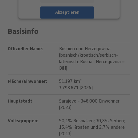
Akzeptieren
powered by
Usercentrics Consent
Basisinfo
Management Platform
Offizieller Name
Bosnien und Herzegowina
(bosnisch/kroatisch/serbisch-
lateinisch: Bosna i Hercegovina =
BiH)
Fläche/Einwohner
51.197 km²
3.798.671 (2024)
Hauptstadt
Sarajevo - 346.000 Einwohner
(2023)
Volksgruppen
50,1% Bosniaken; 30,8% Serben;
15,4% Kroaten und 2,7% andere
(2013)