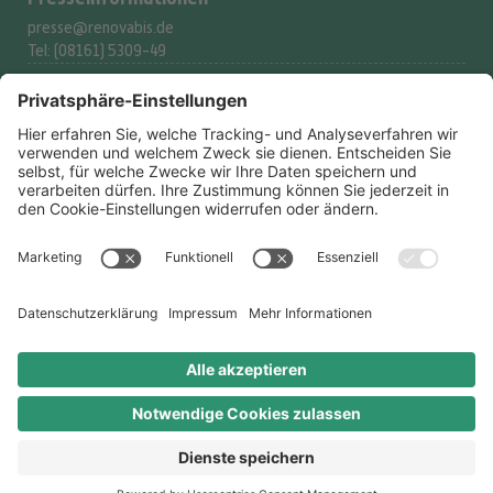
presse@renovabis.de
Tel: (08161) 5309-49
Spenderservice
spenden@renovabis.de
Tel: (08161) 5309-53
Spendenkonto
IBAN:
DE24 7509 0300
0002 2117 77
BIC: GENODEF1M05
LIGA Bank eG
Rechtliches
Datenschutzerklärung
Datenschutz-Optionen
Impressum
Ombudsperson