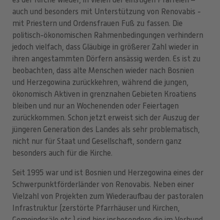
es der Kirche wieder, in vielen der einstigen Pfarreien –
auch und besonders mit Unterstützung von Renovabis -
mit Priestern und Ordensfrauen Fuß zu fassen. Die
politisch-ökonomischen Rahmenbedingungen verhindern
jedoch vielfach, dass Gläubige in größerer Zahl wieder in
ihren angestammten Dörfern ansässig werden. Es ist zu
beobachten, dass alte Menschen wieder nach Bosnien
und Herzegowina zurückkehren, während die jungen,
ökonomisch Aktiven in grenznahen Gebieten Kroatiens
bleiben und nur an Wochenenden oder Feiertagen
zurückkommen. Schon jetzt erweist sich der Auszug der
jüngeren Generation des Landes als sehr problematisch,
nicht nur für Staat und Gesellschaft, sondern ganz
besonders auch für die Kirche.
Seit 1995 war und ist Bosnien und Herzegowina eines der
Schwerpunktförderländer von Renovabis. Neben einer
Vielzahl von Projekten zum Wiederaufbau der pastoralen
Infrastruktur (zerstörte Pfarrhäuser und Kirchen,