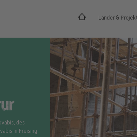
Länder & Projek
tur
ovabis, des
abis in Freising