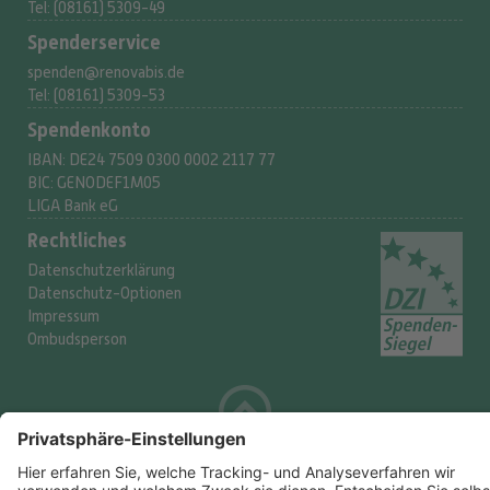
Tel: (08161) 5309-49
Spenderservice
spenden@renovabis.de
Tel: (08161) 5309-53
Spendenkonto
IBAN:
DE24 7509 0300
0002 2117 77
BIC: GENODEF1M05
LIGA Bank eG
Rechtliches
Datenschutzerklärung
Datenschutz-Optionen
Impressum
Ombudsperson