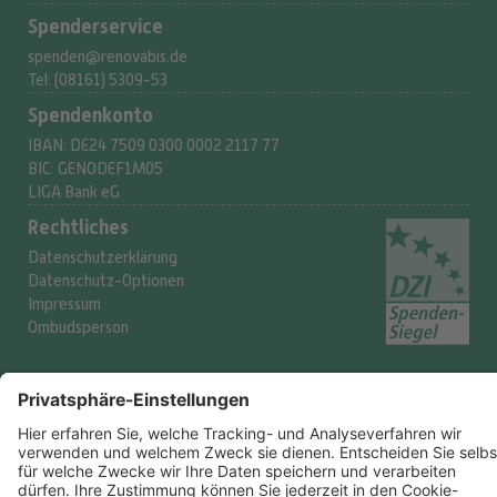
Spenderservice
spenden@renovabis.de
Tel: (08161) 5309-53
Spendenkonto
IBAN:
DE24 7509 0300
0002 2117 77
BIC: GENODEF1M05
LIGA Bank eG
Rechtliches
Datenschutzerklärung
Datenschutz-Optionen
Impressum
Ombudsperson