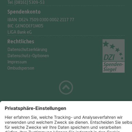
Tel: (08161) 5309-53
Spendenkonto
IBAN:
DE24 7509 0300
0002 2117 77
BIC: GENODEF1M05
LIGA Bank eG
Rechtliches
Datenschutzerklärung
Datenschutz-Optionen
Impressum
Ombudsperson