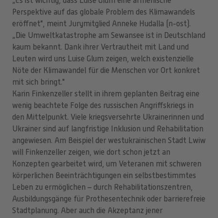
„Es ist wichtig, dass Luise Glum eine armenische
Perspektive auf das globale Problem des Klimawandels
eröffnet", meint Jurymitglied Anneke Hudalla (n-ost).
„Die Umweltkatastrophe am Sewansee ist in Deutschland
kaum bekannt. Dank ihrer Vertrautheit mit Land und
Leuten wird uns Luise Glum zeigen, welch existenzielle
Nöte der Klimawandel für die Menschen vor Ort konkret
mit sich bringt."
Karin Finkenzeller stellt in ihrem geplanten Beitrag eine
wenig beachtete Folge des russischen Angriffskriegs in
den Mittelpunkt. Viele kriegsversehrte Ukrainerinnen und
Ukrainer sind auf langfristige Inklusion und Rehabilitation
angewiesen. Am Beispiel der westukrainischen Stadt Lwiw
will Finkenzeller zeigen, wie dort schon jetzt an
Konzepten gearbeitet wird, um Veteranen mit schweren
körperlichen Beeinträchtigungen ein selbstbestimmtes
Leben zu ermöglichen – durch Rehabilitationszentren,
Ausbildungsgänge für Prothesentechnik oder barrierefreie
Stadtplanung. Aber auch die Akzeptanz jener