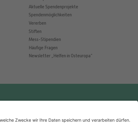
Aktuelle Spendenprojekte
Spendenmöglichkeiten
Vererben
Stiften
Mess-Stipendien
Häufige Fragen
Newsletter „Helfen in Osteuropa“
nto
Rechtliches
09 0300
Datenschutzerklärung
Datenschutz-Optionen
F1M05
Impressum
Ombudsperson