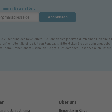
emeiner Newsletter
Abonnieren
 die Zusendung des Newsletters. Sie können sich jederzeit durch einen Link direk
en“ erhalten Sie eine Mail von Renovabis. Bitte klicken Sie den darin angegeben
 im Spam-Ordner landet – schauen Sie ggf. auch dort nach. Lesen Sie auch unser
en
Über uns
ion und Jahresthema
Renovabis in Kürze