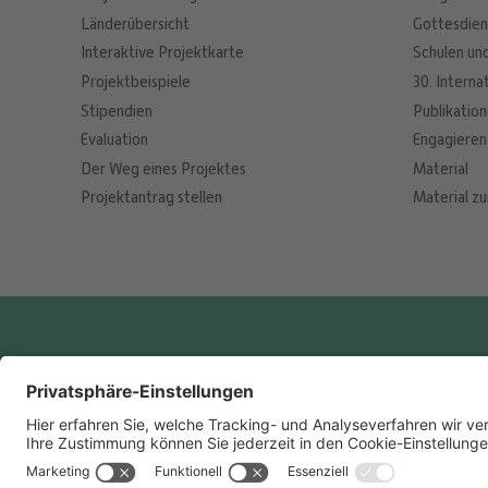
Länderübersicht
Gottesdien
Interaktive Projektkarte
Schulen un
Projektbeispiele
30. Interna
Stipendien
Publikatio
Evaluation
Engagieren
Der Weg eines Projektes
Material
Projektantrag stellen
Material zu
Anschrift
Presse­informat
Renovabis e.V.
presse@renovabis.d
Domberg 38/40, 85354 Freising
Tel: (08161) 5309-49
Tel: (08161) 5309-0
info@renovabis.de