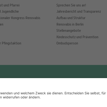
st und Pfarrei
Sprechen Sie uns an!
d Jugendliche
Jahresbericht und Transparenz
tionaler Kongress Renovabis
Aufbau und Struktur
nen
Renovabis in Berlin
Stellenangebote
Kindesschutz und Prävention
r Pfingstaktion
Ombudsperson
ionen
Spenderservice
Spendenko
e
spenden@renovabis.de
IBAN:
DE24 75
Tel: (08161) 5309-53
0002 2117 77
BIC: GENODE
LIGA Bank eG