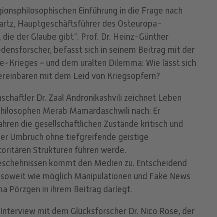
igionsphilosophischen Einführung in die Frage nach
artz, Hauptgeschäftsführer des Osteuropa-
die der Glaube gibt“. Prof. Dr. Heinz-Günther
ensforscher, befasst sich in seinem Beitrag mit der
e-Krieges – und dem uralten Dilemma: Wie lässt sich
vereinbaren mit dem Leid von Kriegsopfern?
enschaftler Dr. Zaal Andronikashvili zeichnet Leben
hilosophen Merab Mamardaschwili nach: Er
ahren die gesellschaftlichen Zustände kritisch und
icher Umbruch ohne tiefgreifende geistige
oritären Strukturen führen werde.
geschehnissen kommt den Medien zu. Entscheidend
um soweit wie möglich Manipulationen und Fake News
 Pörzgen in ihrem Beitrag darlegt.
Interview mit dem Glücksforscher Dr. Nico Rose, der