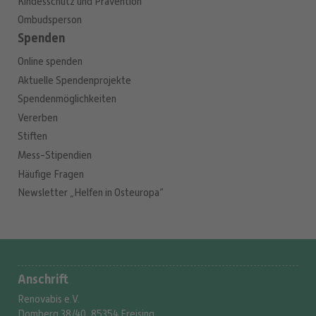
Kindesschutz und Prävention
Ombudsperson
Spenden
Online spenden
Aktuelle Spendenprojekte
Spendenmöglichkeiten
Vererben
Stiften
Mess-Stipendien
Häufige Fragen
Newsletter „Helfen in Osteuropa“
Anschrift
Renovabis e.V.
Domberg 38/40, 85354 Freising