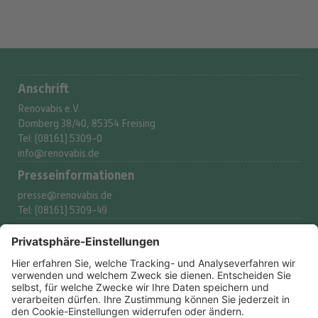
Anschrift
Renovabis e.V.
Domberg 38/40, 85354 Freising
Tel: (08161) 5309-0
info@renovabis.de
Presse­informationen
presse@renovabis.de
Tel: (08161) 5309-49
Spenderservice
spenden@renovabis.de
Tel: (08161) 5309-53
Spendenkonto
IBAN:
DE24 7509 0300
0002 2117 77