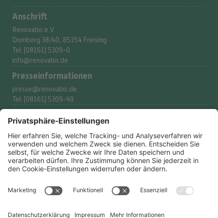
Anschrift
Renovabis e.V.
Domberg 38/40, 85354 Freising
Tel: (08161) 5309-0
info@renovabis.de
Presse­informationen
presse@renovabis.de
Tel: (08161) 5309-49
Spenderservice
spenden@renovabis.de
Tel: (08161) 5309-53
Spendenkonto
IBAN:
DE24 7509 0300
0002 2117 77
BIC: GENODEF1M05
LIGA Bank eG
Rechtliches
Datenschutzerklärung