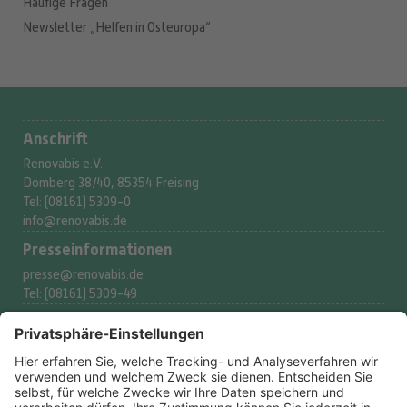
Häufige Fragen
Newsletter „Helfen in Osteuropa“
Anschrift
Renovabis e.V.
Domberg 38/40, 85354 Freising
Tel: (08161) 5309-0
info@renovabis.de
Presse­informationen
presse@renovabis.de
Tel: (08161) 5309-49
Spenderservice
spenden@renovabis.de
Tel: (08161) 5309-53
Spendenkonto