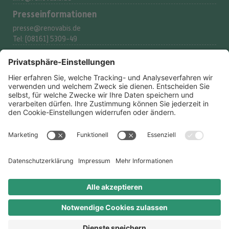
Presse­informationen
presse@renovabis.de
Tel: (08161) 5309-49
Spenderservice
spenden@renovabis.de
Tel: (08161) 5309-53
Spendenkonto
IBAN:
DE24 7509 0300
0002 2117 77
BIC: GENODEF1M05
LIGA Bank eG
Rechtliches
Datenschutzerklärung
Datenschutz-Optionen
Impressum
Ombudsperson