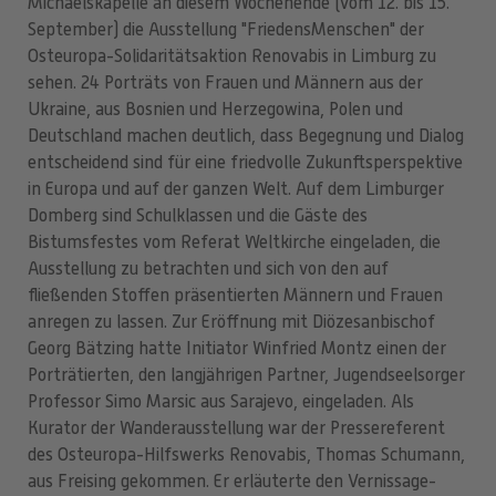
Michaelskapelle an diesem Wochenende (vom 12. bis 15.
September) die Ausstellung "FriedensMenschen" der
Osteuropa-Solidaritätsaktion Renovabis in Limburg zu
sehen. 24 Porträts von Frauen und Männern aus der
Ukraine, aus Bosnien und Herzegowina, Polen und
Deutschland machen deutlich, dass Begegnung und Dialog
entscheidend sind für eine friedvolle Zukunftsperspektive
in Europa und auf der ganzen Welt. Auf dem Limburger
Domberg sind Schulklassen und die Gäste des
Bistumsfestes vom Referat Weltkirche eingeladen, die
Ausstellung zu betrachten und sich von den auf
fließenden Stoffen präsentierten Männern und Frauen
anregen zu lassen. Zur Eröffnung mit Diözesanbischof
Georg Bätzing hatte Initiator Winfried Montz einen der
Porträtierten, den langjährigen Partner, Jugendseelsorger
Professor Simo Marsic aus Sarajevo, eingeladen. Als
Kurator der Wanderausstellung war der Pressereferent
des Osteuropa-Hilfswerks Renovabis, Thomas Schumann,
aus Freising gekommen. Er erläuterte den Vernissage-