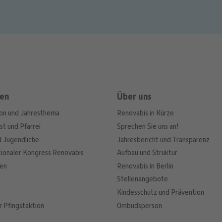
en
Über uns
ion und Jahresthema
Renovabis in Kürze
st und Pfarrei
Sprechen Sie uns an!
d Jugendliche
Jahresbericht und Transparenz
tionaler Kongress Renovabis
Aufbau und Struktur
nen
Renovabis in Berlin
Stellenangebote
Kindesschutz und Prävention
r Pfingstaktion
Ombudsperson