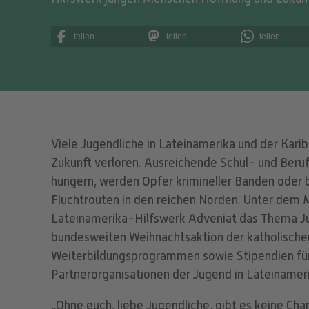
teilen
teilen
teilen
Viele Jugendliche in Lateinamerika und der Kari
Zukunft verloren. Ausreichende Schul- und Beru
hungern, werden Opfer krimineller Banden oder 
Fluchtrouten in den reichen Norden. Unter dem Mo
Lateinamerika-Hilfswerk Adveniat das Thema Jug
bundesweiten Weihnachtsaktion der katholischen
Weiterbildungsprogrammen sowie Stipendien für 
Partnerorganisationen der Jugend in Lateinameri
„Ohne euch, liebe Jugendliche, gibt es keine Cha