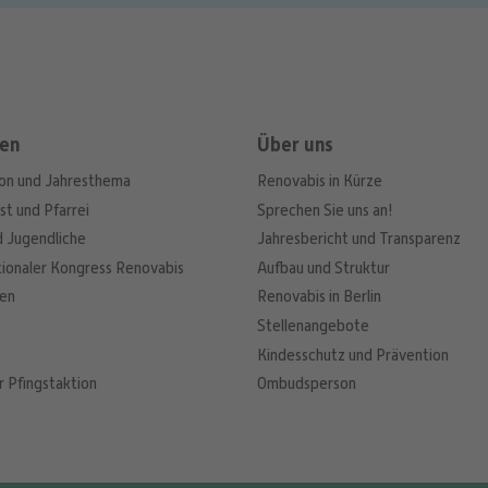
en
Über uns
ion und Jahresthema
Renovabis in Kürze
st und Pfarrei
Sprechen Sie uns an!
d Jugendliche
Jahresbericht und Transparenz
tionaler Kongress Renovabis
Aufbau und Struktur
nen
Renovabis in Berlin
Stellenangebote
Kindesschutz und Prävention
r Pfingstaktion
Ombudsperson