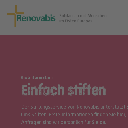
Solidarisch mit Menschen
im Osten Europas
Erstinformation
Einfach stiften
Der Stiftungsservice von Renovabis unterstützt 
ums Stiften. Erste Informationen finden Sie hier, 
Anfragen sind wir persönlich für Sie da.