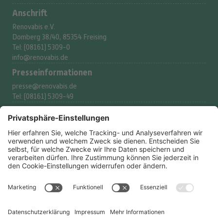
Anschrift
Renovabis e.V.
Domberg 38/40, 85354 Freising
Tel: (08161) 5309-0
info@renovabis.de
Presse­informationen
presse@renovabis.de
Tel: (08161) 5309-49
Spenderservice
spenden@renovabis.de
Tel: (08161) 5309-53
Spendenkonto
IBAN:
DE24 7509 0300
0002 2117 77
BIC: GENODEF1M05
LIGA Bank eG
Rechtliches
Datenschutzerklärung