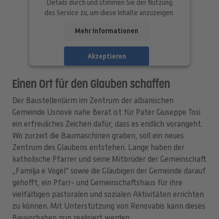
Details durch und stimmen Sie der Nutzung
des Service zu, um diese Inhalte anzuzeigen.
Mehr Informationen
Akzeptieren
powered by
Usercentrics Consent
Einen Ort für den Glauben schaffen
Management Platform
Der Baustellenlärm im Zentrum der albanischen
Gemeinde Usnovë nahe Berat ist für Pater Giuseppe Tosi
ein erfreuliches Zeichen dafür, dass es endlich vorangeht.
Wo zurzeit die Baumaschinen graben, soll ein neues
Zentrum des Glaubens entstehen. Lange haben der
katholische Pfarrer und seine Mitbrüder der Gemeinschaft
„Familja e Vogël“ sowie die Gläubigen der Gemeinde darauf
gehofft, ein Pfarr- und Gemeinschaftshaus für ihre
vielfältigen pastoralen und sozialen Aktivitäten errichten
zu können. Mit Unterstützung von Renovabis kann dieses
Bauvorhaben nun realisiert werden.