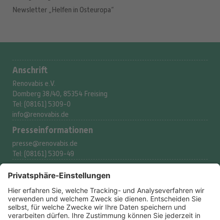
Newsletter „Helfen in Osteuropa“
Anschrift
Renovabis e.V.
Domberg 38/40, 85354 Freising
Tel: (08161) 5309-0
info@renovabis.de
Presse­informationen
presse@renovabis.de
Tel: (08161) 5309-49
Spenderservice
spenden@renovabis.de
Tel: (08161) 5309-53
Spendenkonto