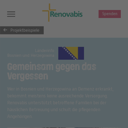
Spenden
Projektbeispiele
Länderinfo
Bosnien und Herzegowina
Gemeinsam gegen das
Vergessen
Wer in Bosnien und Herzegowina an Demenz erkrankt,
bekommt meistens keine ausreichende Versorgung.
Renovabis unterstützt betroffene Familien bei der
häuslichen Betreuung und schult die pflegenden
Angehörigen.