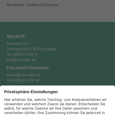
Newsletter „Helfen in Osteuropa“
Anschrift
Renovabis e.V.
Domberg 38/40, 85354 Freising
Tel: (08161) 5309-0
info@renovabis.de
Presse­informationen
presse@renovabis.de
Tel: (08161) 5309-49
Spenderservice
spenden@renovabis.de
Tel: (08161) 5309-53
Spendenkonto